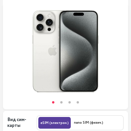
Вид сим-
nano SIM (физич.)
eSIM (электрон.)
карты