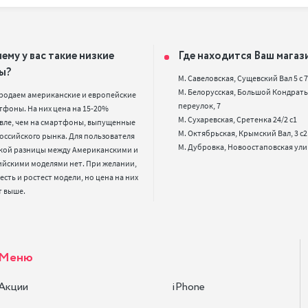
ему у вас такие низкие
Где находится Ваш магаз
ы?
М. Савеловская, Сущевский Вал 5 с 7, 
М. Белорусская, Большой Кондрать
родаем американские и европейские 
переулок, 7

фоны. На них цена на 15-20% 
М. Сухаревская, Сретенка 24/2 с1

вле, чем на смартфоны, выпущенные 
М. Октябрьская, Крымский Вал, 3 с2

оссийского рынка. Для пользователя 
кой разницы между Американскими и 
ийскими моделями нет. При желании, 
 есть и ростест модели, но цена на них 
т выше.
Меню
Акции
iPhone