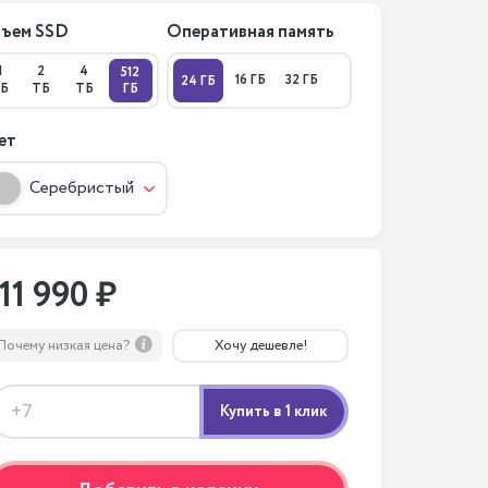
ъем SSD
Оперативная память
1
2
4
512
16 ГБ
32 ГБ
24 ГБ
Б
ТБ
ТБ
ГБ
ет
Серебристый
111 990 ₽
Почему низкая цена?
Хочу дешевле!