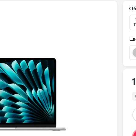
Об
Т
Цв