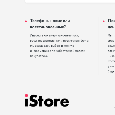
Телефоны новые или
Поч
восстановленные?
цен
У нас есть как американские unlock, 
Мы п
восстановленные, так и новые смартфоны. 
смарт
Мы всегда даем выбор  и полную 
деше
информацию о приобретаемой модели 
для Р
покупателю.
ника
Росс
у нас
буде