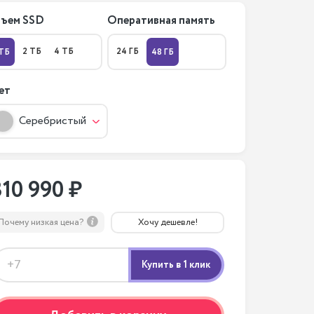
ъем SSD
Оперативная память
2 ТБ
4 ТБ
24 ГБ
 ТБ
48 ГБ
ет
Серебристый
310 990 ₽
Почему низкая цена?
Хочу дешевле!