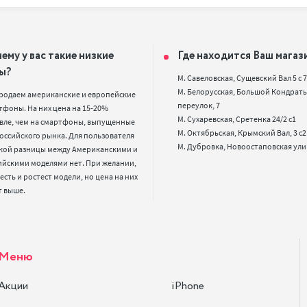
ему у вас такие низкие
Где находится Ваш магаз
ы?
М. Савеловская, Сущевский Вал 5 с 7, 
М. Белорусская, Большой Кондрать
родаем американские и европейские 
переулок, 7

фоны. На них цена на 15-20% 
М. Сухаревская, Сретенка 24/2 с1

вле, чем на смартфоны, выпущенные 
М. Октябрьская, Крымский Вал, 3 с2

оссийского рынка. Для пользователя 
кой разницы между Американскими и 
ийскими моделями нет. При желании, 
 есть и ростест модели, но цена на них 
т выше.
Меню
Акции
iPhone