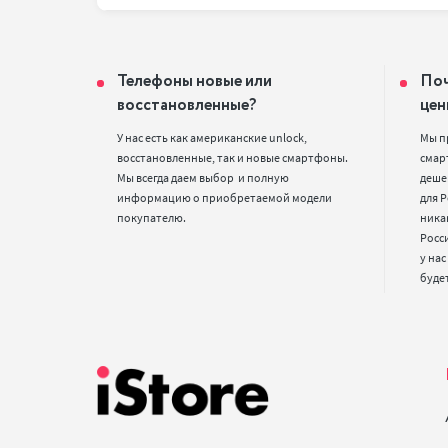
Телефоны новые или
Поч
восстановленные?
цен
У нас есть как американские unlock, 
Мы п
восстановленные, так и новые смартфоны. 
смарт
Мы всегда даем выбор  и полную 
деше
информацию о приобретаемой модели 
для Р
покупателю.
ника
Росс
у нас
буде