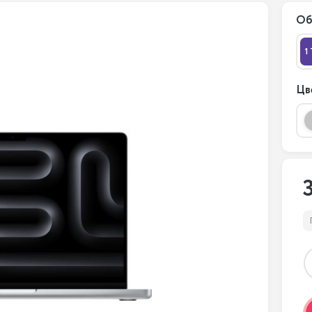
Об
1
Цв