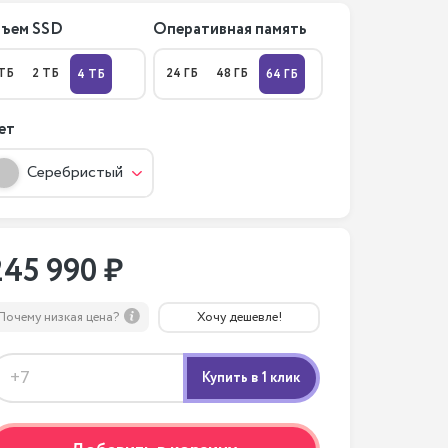
ъем SSD
Оперативная память
 ТБ
2 ТБ
24 ГБ
48 ГБ
4 ТБ
64 ГБ
ет
Серебристый
245 990 ₽
Почему низкая цена?
Хочу дешевле!