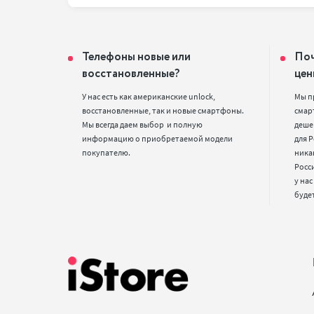
Телефоны новые или
Поч
восстановленные?
цен
У нас есть как американские unlock, 
Мы п
восстановленные, так и новые смартфоны. 
смарт
Мы всегда даем выбор  и полную 
деше
информацию о приобретаемой модели 
для Р
покупателю.
ника
Росс
у нас
буде