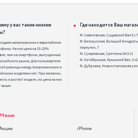
ему у вас такие низкие
Где находится Ваш магаз
ы?
М. Савеловская, Сущевский Вал 5 с 7, 
М. Белорусская, Большой Кондрать
родаем американские и европейские 
переулок, 7

фоны. На них цена на 15-20% 
М. Сухаревская, Сретенка 24/2 с1

вле, чем на смартфоны, выпущенные 
М. Октябрьская, Крымский Вал, 3 с2

оссийского рынка. Для пользователя 
кой разницы между Американскими и 
ийскими моделями нет. При желании, 
 есть и ростест модели, но цена на них 
т выше.
Меню
Акции
iPhone