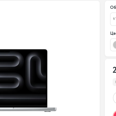
Об
1
Цв