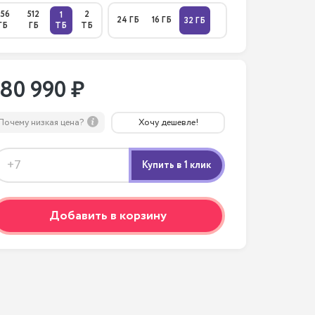
256
512
2
1
24 ГБ
16 ГБ
32 ГБ
ГБ
ГБ
ТБ
ТБ
180 990 ₽
Почему низкая цена?
Хочу дешевле!
Добавить в корзину