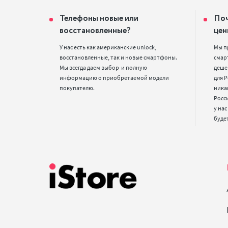
Телефоны новые или
Поч
восстановленные?
цен
У нас есть как американские unlock, 
Мы п
восстановленные, так и новые смартфоны. 
смарт
Мы всегда даем выбор  и полную 
деше
информацию о приобретаемой модели 
для Р
покупателю.
ника
Росс
у нас
буде