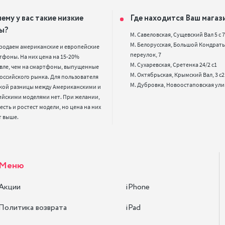
ему у вас такие низкие
Где находится Ваш магаз
ы?
М. Савеловская, Сущевский Вал 5 с 7, 
М. Белорусская, Большой Кондрать
родаем американские и европейские 
переулок, 7

фоны. На них цена на 15-20% 
М. Сухаревская, Сретенка 24/2 с1

вле, чем на смартфоны, выпущенные 
М. Октябрьская, Крымский Вал, 3 с2

оссийского рынка. Для пользователя 
кой разницы между Американскими и 
ийскими моделями нет. При желании, 
 есть и ростест модели, но цена на них 
т выше.
Меню
Акции
iPhone
Политика возврата
iPad