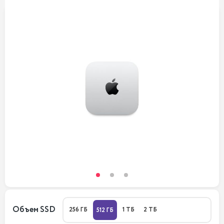
Объем SSD
256 ГБ
1 ТБ
2 ТБ
512 ГБ