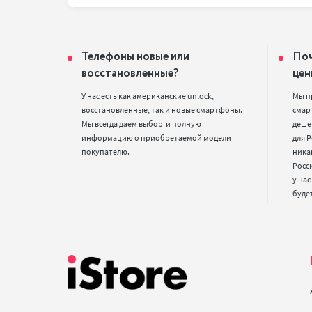
Телефоны новые или
Поч
восстановленные?
цен
У нас есть как американские unlock, 
Мы п
восстановленные, так и новые смартфоны. 
смарт
Мы всегда даем выбор  и полную 
деше
информацию о приобретаемой модели 
для Р
покупателю.
ника
Росс
у нас
буде