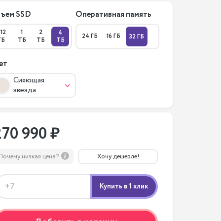
ъем SSD
Оперативная память
512
1
2
4
24 ГБ
16 ГБ
32 ГБ
ГБ
ТБ
ТБ
ТБ
ет
Сияющая
звезда
270 990 ₽
Почему низкая цена?
Хочу дешевле!