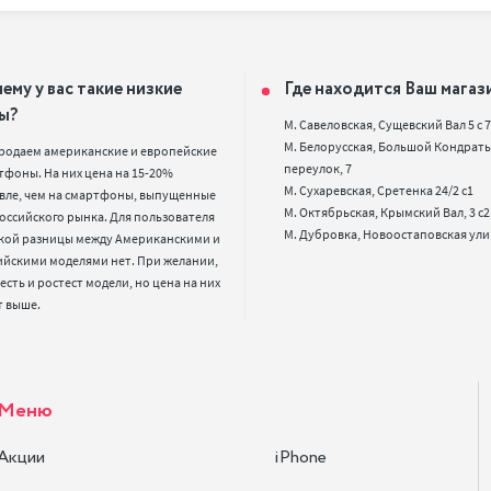
ему у вас такие низкие
Где находится Ваш магаз
ы?
М. Савеловская, Сущевский Вал 5 с 7, 
М. Белорусская, Большой Кондрать
родаем американские и европейские 
переулок, 7

фоны. На них цена на 15-20% 
М. Сухаревская, Сретенка 24/2 с1

вле, чем на смартфоны, выпущенные 
М. Октябрьская, Крымский Вал, 3 с2

оссийского рынка. Для пользователя 
кой разницы между Американскими и 
ийскими моделями нет. При желании, 
 есть и ростест модели, но цена на них 
т выше.
Меню
Акции
iPhone