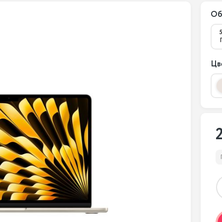
Об
Цв