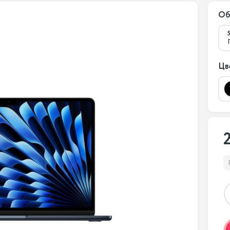
Об
Цв