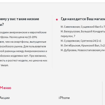
ему у вас такие низкие
Где находится Ваш магаз
ы?
М. Савеловская, Сущевский Вал 5 с 7, 
М. Белорусская, Большой Кондрать
родаем американские и европейские 
переулок, 7

фоны. На них цена на 15-20% 
М. Сухаревская, Сретенка 24/2 с1

вле, чем на смартфоны, выпущенные 
М. Октябрьская, Крымский Вал, 3 с2

оссийского рынка. Для пользователя 
кой разницы между Американскими и 
ийскими моделями нет. При желании, 
 есть и ростест модели, но цена на них 
т выше.
Меню
Акции
iPhone