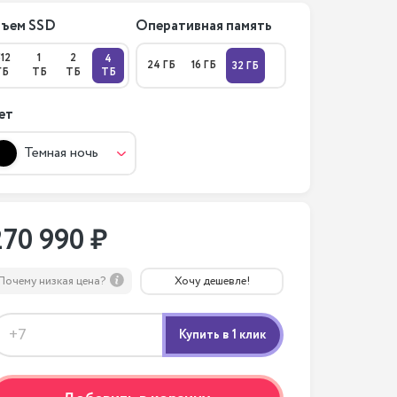
ъем SSD
Оперативная память
512
1
2
4
24 ГБ
16 ГБ
32 ГБ
ГБ
ТБ
ТБ
ТБ
ет
Темная ночь
270 990 ₽
Почему низкая цена?
Хочу дешевле!