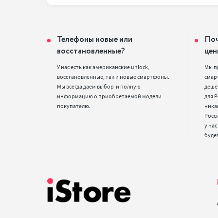
Телефоны новые или
Поч
восстановленные?
цен
У нас есть как американские unlock, 
Мы п
восстановленные, так и новые смартфоны. 
смарт
Мы всегда даем выбор  и полную 
деше
информацию о приобретаемой модели 
для Р
покупателю.
ника
Росс
у нас
буде