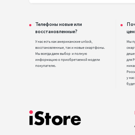
Телефоны новые или
Поч
восстановленные?
цен
У нас есть как американские unlock, 
Мы п
восстановленные, так и новые смартфоны. 
смарт
Мы всегда даем выбор  и полную 
деше
информацию о приобретаемой модели 
для Р
покупателю.
ника
Росс
у нас
буде