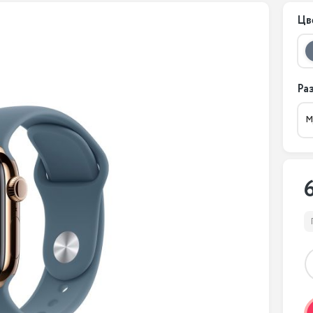
Цв
Ра
M