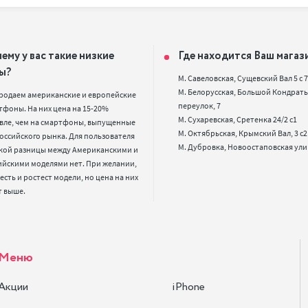
ему у вас такие низкие
Где находится Ваш магаз
ы?
М. Савеловская, Сущевский Вал 5 с 7, 
М. Белорусская, Большой Кондрать
родаем американские и европейские 
переулок, 7

фоны. На них цена на 15-20% 
М. Сухаревская, Сретенка 24/2 с1

вле, чем на смартфоны, выпущенные 
М. Октябрьская, Крымский Вал, 3 с2

оссийского рынка. Для пользователя 
кой разницы между Американскими и 
ийскими моделями нет. При желании, 
 есть и ростест модели, но цена на них 
т выше.
Меню
Акции
iPhone