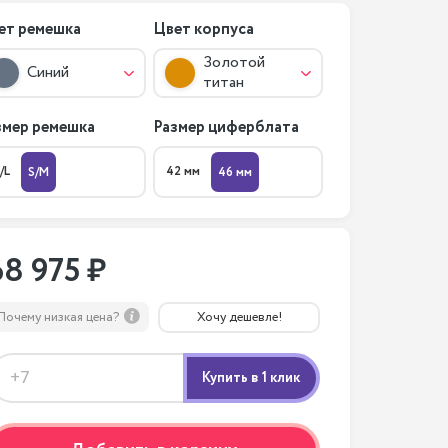
ет ремешка
Цвет корпуса
Золотой
Синий
титан
змер ремешка
Размер циферблата
/L
42 мм
S/M
46 мм
68 975 ₽
Почему низкая цена?
Хочу дешевле!