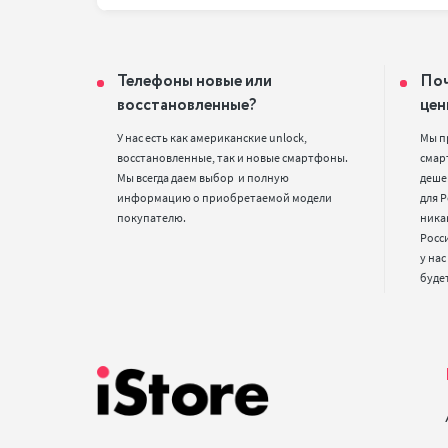
Телефоны новые или
Поч
восстановленные?
цен
У нас есть как американские unlock, 
Мы п
восстановленные, так и новые смартфоны. 
смарт
Мы всегда даем выбор  и полную 
деше
информацию о приобретаемой модели 
для Р
покупателю.
ника
Росс
у нас
буде