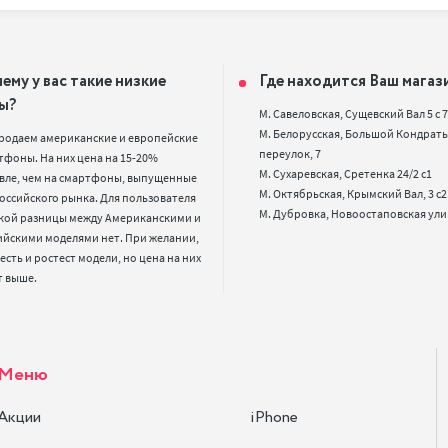
ему у вас такие низкие
Где находится Ваш магаз
ы?
М. Савеловская, Сущевский Вал 5 с 7, 
М. Белорусская, Большой Кондрать
родаем американские и европейские 
переулок, 7

фоны. На них цена на 15-20% 
М. Сухаревская, Сретенка 24/2 с1

вле, чем на смартфоны, выпущенные 
М. Октябрьская, Крымский Вал, 3 с2

оссийского рынка. Для пользователя 
кой разницы между Американскими и 
ийскими моделями нет. При желании, 
 есть и ростест модели, но цена на них 
т выше.
Меню
Акции
iPhone