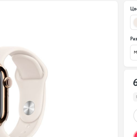
Цв
Ра
M