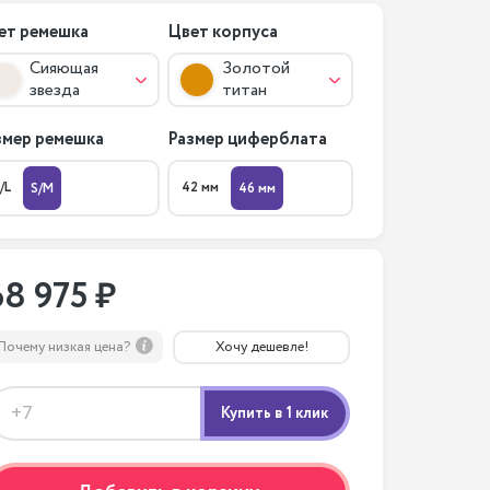
ет ремешка
Цвет корпуса
Сияющая
Золотой
звезда
титан
змер ремешка
Размер циферблата
/L
42 мм
S/M
46 мм
68 975 ₽
Почему низкая цена?
Хочу дешевле!